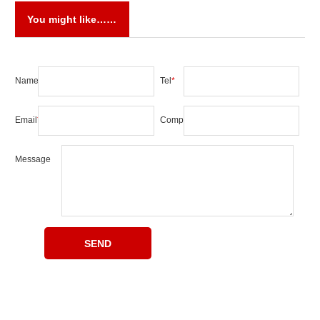
You might like……
Name
*
Tel
*
Email
*
Company
Message