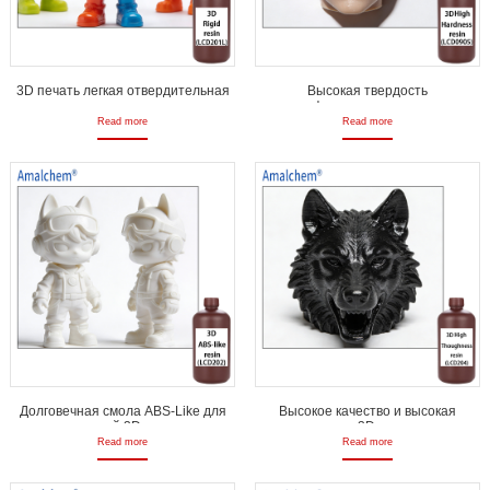
3D печать легкая отвердительная
Высокая твердость
жесткая смола отличная твердость,
ультрафиолетового излучения
высокое разрешение и
фотосенсивная смола для 3D
Read more
Read more
способность формы
принтеров
Долговечная смола ABS-Like для
Высокое качество и высокая
надежной 3D печати
прочность 3D принтеров
Read more
Read more