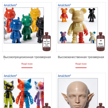
Высокопрецизионная трехмерная
Высококачественная трехмерная
фотосенсивная печать смолы для
печать стандартная
высококачественной литья
фоточувствительная смола для
Read more
Read more
моделей
принтеров