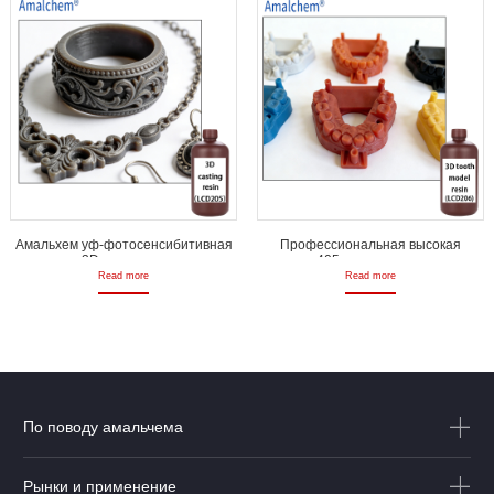
Амальхем уф-фотосенсибитивная
Профессиональная высокая
кастинг 3D печать смолы для
точность 405nm стоматологическая
кастинга ювелирных изделий
модель 3D печати смолы для
Read more
Read more
коронок
По поводу амальчема
Рынки и применение